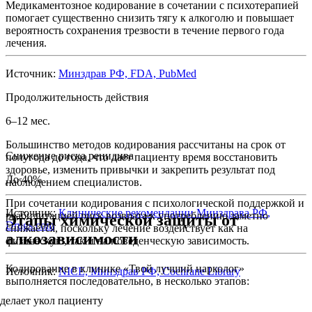
Медикаментозное кодирование в сочетании с психотерапией
помогает существенно снизить тягу к алкоголю и повышает
вероятность сохранения трезвости в течение первого года
лечения.
Источник:
Минздрав РФ, FDA, PubMed
Продолжительность действия
6–12 мес.
Большинство методов кодирования рассчитаны на срок от
Снижение риска рецидива
полугода до года, что дает пациенту время восстановить
здоровье, изменить привычки и закрепить результат под
До 40%
наблюдением специалистов.
При сочетании кодирования с психологической поддержкой и
Источник:
Клинические рекомендации Минздрава РФ,
реабилитацией риск возврата к употреблению заметно
Этапы химической защиты от
Drugs.com
снижается, поскольку лечение воздействует как на
алкозависимости
физическую, так и на поведенческую зависимость.
Кодирование в клинике «Твой лучший нарколог»
Источник:
NICE, Минздрав РФ, Cochrane Library
выполняется последовательно, в несколько этапов: