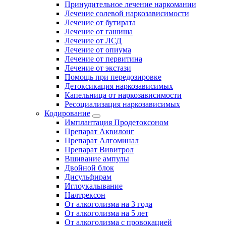
Принудительное лечение наркомании
Лечение солевой наркозависимости
Лечение от бутирата
Лечение от гашиша
Лечение от ЛСД
Лечение от опиума
Лечение от первитина
Лечение от экстази
Помощь при передозировке
Детоксикация наркозависимых
Капельница от наркозависимости
Ресоциализация наркозависимых
Кодирование
Имплантация Продетоксоном
Препарат Аквилонг
Препарат Алгоминал
Препарат Вивитрол
Вшивание ампулы
Двойной блок
Дисульфирам
Иглоукалывание
Налтрексон
От алкоголизма на 3 года
От алкоголизма на 5 лет
От алкоголизма с провокацией