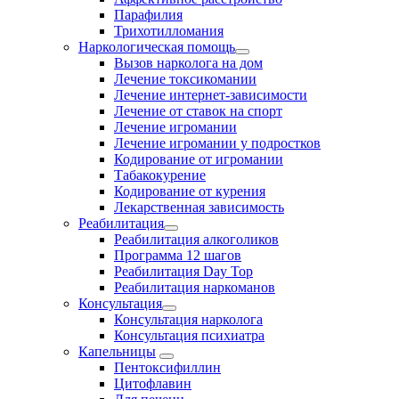
Парафилия
Трихотилломания
Наркологическая помощь
Вызов нарколога на дом
Лечение токсикомании
Лечение интернет-зависимости
Лечение от ставок на спорт
Лечение игромании
Лечение игромании у подростков
Кодирование от игромании
Табакокурение
Кодирование от курения
Лекарственная зависимость
Реабилитация
Реабилитация алкоголиков
Программа 12 шагов
Реабилитация Day Top
Реабилитация наркоманов
Консультация
Консультация нарколога
Консультация психиатра
Капельницы
Пентоксифиллин
Цитофлавин