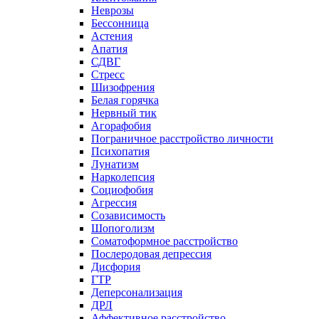
Неврозы
Бессонница
Астения
Апатия
СДВГ
Стресс
Шизофрения
Белая горячка
Нервный тик
Агорафобия
Пограничное расстройство личности
Психопатия
Лунатизм
Нарколепсия
Социофобия
Агрессия
Созависимость
Шопоголизм
Соматоформное расстройство
Послеродовая депрессия
Дисфория
ГТР
Деперсонализация
ДРЛ
Аффективное расстройство