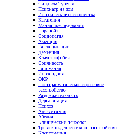
Синдром Туретта
Психиатр на дом
Истерические расстройства
Кататония
Мания преследования
Паранойя
Социопатия
Аменция
Галлюцинации
Деменция
Клаустрофобия
Сонливость
Гипомания
Ипохондрия
ОКР
Посттравматическое стрессовое
расстройство
Раздражительность
Дереализация
Психоз
Алекситимия
Абулия
Клинический психолог
Тревожно-депрессивное расстройство
Клептомания