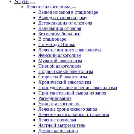
Услуги
Лечение алкоголизма
Вывод из запоя в стационаре
Вывод из запоя на дому
Детоксикация от алкоголя
Капельница от запоя
Без ведома больного
В стационаре
По методу Шичко
Лечение винного алкоголизма
Женский алкоголизм
Мужской алкоголизм
Пивной алкоголизма
Подростковый алкоголизм
Старческий алкоголизм
Хронический алкоголизм
Принудительное лечение алкоголизма
Принудительный вывод из запоя
Раскодирование
Укол от алкоголизма
Лечение хронического запоя
Лечение алкогольного отравления
Лечение похмелья
Частный вытрезвитель
Детокс капельница