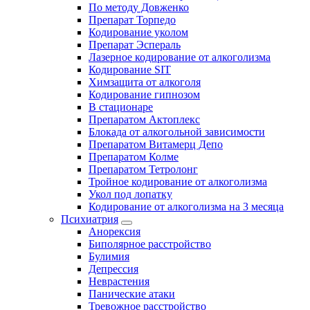
По методу Довженко
Препарат Торпедо
Кодирование уколом
Препарат Эспераль
Лазерное кодирование от алкоголизма
Кодирование SIT
Химзащита от алкоголя
Кодирование гипнозом
В стационаре
Препаратом Актоплекс
Блокада от алкогольной зависимости
Препаратом Витамерц Депо
Препаратом Колме
Препаратом Тетролонг
Тройное кодирование от алкоголизма
Укол под лопатку
Кодирование от алкоголизма на 3 месяца
Психиатрия
Анорексия
Биполярное расстройство
Булимия
Депрессия
Неврастения
Панические атаки
Тревожное расстройство