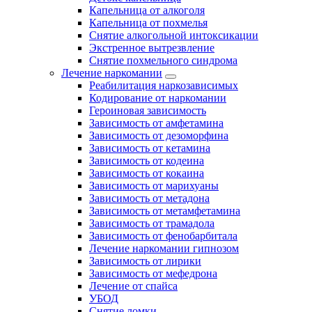
Капельница от алкоголя
Капельница от похмелья
Снятие алкогольной интоксикации
Экстренное вытрезвление
Снятие похмельного синдрома
Лечение наркомании
Реабилитация наркозависимых
Кодирование от наркомании
Героиновая зависимость
Зависимость от амфетамина
Зависимость от дезоморфина
Зависимость от кетамина
Зависимость от кодеина
Зависимость от кокаина
Зависимость от марихуаны
Зависимость от метадона
Зависимость от метамфетамина
Зависимость от трамадола
Зависимость от фенобарбитала
Лечение наркомании гипнозом
Зависимость от лирики
Зависимость от мефедрона
Лечение от спайса
УБОД
Снятие ломки