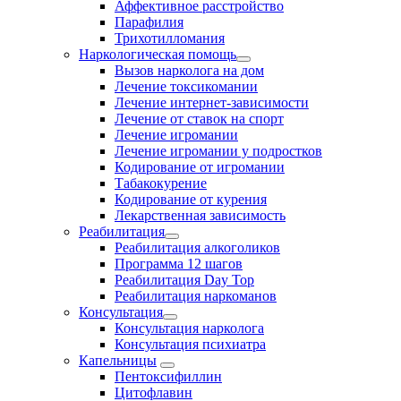
Аффективное расстройство
Парафилия
Трихотилломания
Наркологическая помощь
Вызов нарколога на дом
Лечение токсикомании
Лечение интернет-зависимости
Лечение от ставок на спорт
Лечение игромании
Лечение игромании у подростков
Кодирование от игромании
Табакокурение
Кодирование от курения
Лекарственная зависимость
Реабилитация
Реабилитация алкоголиков
Программа 12 шагов
Реабилитация Day Top
Реабилитация наркоманов
Консультация
Консультация нарколога
Консультация психиатра
Капельницы
Пентоксифиллин
Цитофлавин