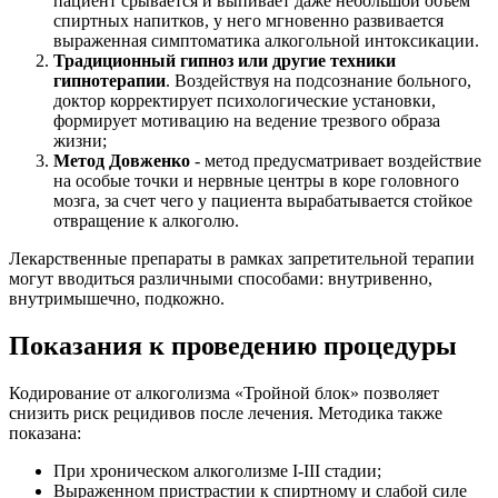
пациент срывается и выпивает даже небольшой объем
спиртных напитков, у него мгновенно развивается
выраженная симптоматика алкогольной интоксикации.
Традиционный гипноз или другие техники
гипнотерапии
. Воздействуя на подсознание больного,
доктор корректирует психологические установки,
формирует мотивацию на ведение трезвого образа
жизни;
Метод Довженко
- метод предусматривает воздействие
на особые точки и нервные центры в коре головного
мозга, за счет чего у пациента вырабатывается стойкое
отвращение к алкоголю.
Лекарственные препараты в рамках запретительной терапии
могут вводиться различными способами: внутривенно,
внутримышечно, подкожно.
Показания к проведению процедуры
Кодирование от алкоголизма «Тройной блок» позволяет
снизить риск рецидивов после лечения. Методика также
показана:
При хроническом алкоголизме I-III стадии;
Выраженном пристрастии к спиртному и слабой силе