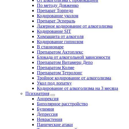
От алкоголизма с провокацией
По методу Довженко
Препарат Торпедо
Кодирование уколом
Препарат Эспераль
Лазерное кодирование от алкоголизма
Кодирование SIT
Химзащита от алкоголя
Кодирование гипнозом
В стационаре
Препаратом Актоплекс
Блокада от алкогольной зависимости
Препаратом Витамерц Депо
Препаратом Колме
Препаратом Тетролонг
Тройное кодирование от алкоголизма
Укол под лопатку
Кодирование от алкоголизма на 3 месяца
Психиатрия
Анорексия
Биполярное расстройство
Булимия
Депрессия
Неврастения
Панические атаки