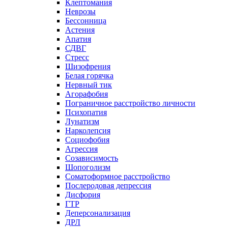
Клептомания
Неврозы
Бессонница
Астения
Апатия
СДВГ
Стресс
Шизофрения
Белая горячка
Нервный тик
Агорафобия
Пограничное расстройство личности
Психопатия
Лунатизм
Нарколепсия
Социофобия
Агрессия
Созависимость
Шопоголизм
Соматоформное расстройство
Послеродовая депрессия
Дисфория
ГТР
Деперсонализация
ДРЛ