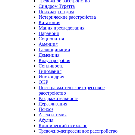
Тревожное расстройство
Синдром Туретта
Психиатр на дом
Истерические расстройства
Кататония
Мания преследования
Паранойя
Социопатия
Аменция
Галлюцинации
Деменция
Клаустрофобия
Сонливость
Гипомания
Ипохондрия
ОКР
Посттравматическое стрессовое
расстройство
Раздражительность
Дереализация
Психоз
Алекситимия
Абулия
Клинический психолог
Тревожно-депрессивное расстройство