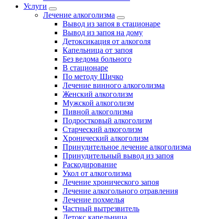
Услуги
Лечение алкоголизма
Вывод из запоя в стационаре
Вывод из запоя на дому
Детоксикация от алкоголя
Капельница от запоя
Без ведома больного
В стационаре
По методу Шичко
Лечение винного алкоголизма
Женский алкоголизм
Мужской алкоголизм
Пивной алкоголизма
Подростковый алкоголизм
Старческий алкоголизм
Хронический алкоголизм
Принудительное лечение алкоголизма
Принудительный вывод из запоя
Раскодирование
Укол от алкоголизма
Лечение хронического запоя
Лечение алкогольного отравления
Лечение похмелья
Частный вытрезвитель
Детокс капельница