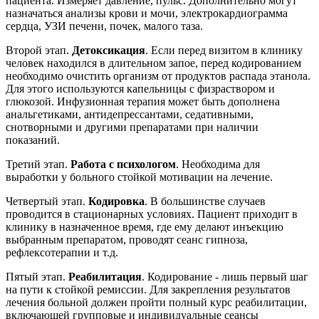
пациента. Измеряет давление, пульс. Дополнительно могут
назначаться анализы крови и мочи, электрокардиограмма
сердца, УЗИ печени, почек, малого таза.
Второй этап.
Детоксикация
. Если перед визитом в клинику
человек находился в длительном запое, перед кодированием
необходимо очистить организм от продуктов распада этанола.
Для этого используются капельницы с физраствором и
глюкозой. Инфузионная терапия может быть дополнена
анальгетиками, антидепрессантами, седативными,
снотворными и другими препаратами при наличии
показаний.
Третий этап.
Работа с психологом
. Необходима для
выработки у больного стойкой мотивации на лечение.
Четвертый этап.
Кодировка
. В большинстве случаев
проводится в стационарных условиях. Пациент приходит в
клинику в назначенное время, где ему делают инъекцию
выбранным препаратом, проводят сеанс гипноза,
рефлексотерапии и т.д.
Пятый этап.
Реабилитация
. Кодирование - лишь первый шаг
на пути к стойкой ремиссии. Для закрепления результатов
лечения больной должен пройти полный курс реабилитации,
включающей групповые и индивидуальные сеансы