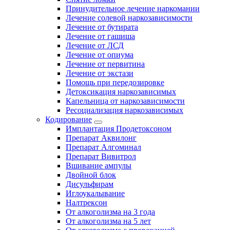
Принудительное лечение наркомании
Лечение солевой наркозависимости
Лечение от бутирата
Лечение от гашиша
Лечение от ЛСД
Лечение от опиума
Лечение от первитина
Лечение от экстази
Помощь при передозировке
Детоксикация наркозависимых
Капельница от наркозависимости
Ресоциализация наркозависимых
Кодирование
Имплантация Продетоксоном
Препарат Аквилонг
Препарат Алгоминал
Препарат Вивитрол
Вшивание ампулы
Двойной блок
Дисульфирам
Иглоукалывание
Налтрексон
От алкоголизма на 3 года
От алкоголизма на 5 лет