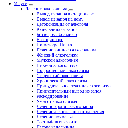
Услуги
Лечение алкоголизма
Вывод из запоя в стационаре
Вывод из запоя на дому
Детоксикация от алкоголя
Капельница от запоя
Без ведома больного
В стационаре
По методу Шичко
Лечение винного алкоголизма
Женский алкоголизм
Мужской алкоголизм
Пивной алкоголизма
Подростковый алкоголизм
Старческий алкоголизм
Хронический алкоголизм
Принудительное лечение алкоголизма
Принудительный вывод из запоя
Раскодирование
Укол от алкоголизма
Лечение хронического запоя
Лечение алкогольного отравления
Лечение похмелья
Частный вытрезвитель
Детокс капельница