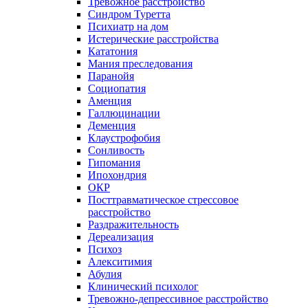
Тревожное расстройство
Синдром Туретта
Психиатр на дом
Истерические расстройства
Кататония
Мания преследования
Паранойя
Социопатия
Аменция
Галлюцинации
Деменция
Клаустрофобия
Сонливость
Гипомания
Ипохондрия
ОКР
Посттравматическое стрессовое
расстройство
Раздражительность
Дереализация
Психоз
Алекситимия
Абулия
Клинический психолог
Тревожно-депрессивное расстройство