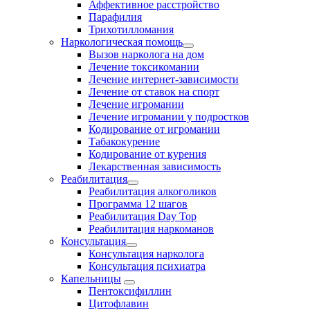
Аффективное расстройство
Парафилия
Трихотилломания
Наркологическая помощь
Вызов нарколога на дом
Лечение токсикомании
Лечение интернет-зависимости
Лечение от ставок на спорт
Лечение игромании
Лечение игромании у подростков
Кодирование от игромании
Табакокурение
Кодирование от курения
Лекарственная зависимость
Реабилитация
Реабилитация алкоголиков
Программа 12 шагов
Реабилитация Day Top
Реабилитация наркоманов
Консультация
Консультация нарколога
Консультация психиатра
Капельницы
Пентоксифиллин
Цитофлавин