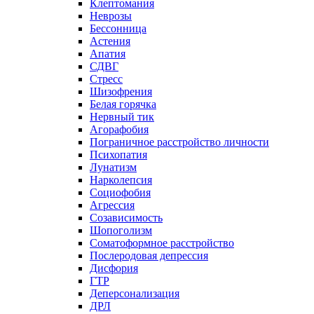
Клептомания
Неврозы
Бессонница
Астения
Апатия
СДВГ
Стресс
Шизофрения
Белая горячка
Нервный тик
Агорафобия
Пограничное расстройство личности
Психопатия
Лунатизм
Нарколепсия
Социофобия
Агрессия
Созависимость
Шопоголизм
Соматоформное расстройство
Послеродовая депрессия
Дисфория
ГТР
Деперсонализация
ДРЛ