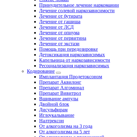
Принудительное лечение наркомании
Лечение солевой наркозависимости
Лечение от бутирата
Лечение от гашиша
Лечение от ЛСД
Лечение от опиума
Лечение от первитина
Лечение от экстази
Помощь при передозировке
Детоксикация наркозависимых
Капельница от наркозависимости
Ресоциализация наркозависимых
Кодирование
Имплантация Продетоксоном
Препарат Аквилонг
Препарат Алгоминал
Препарат Вивитрол
Вшивание ампулы
Двойной блок
Дисульфирам
Иглоукалывание
Налтрексон
От алкоголизма на 3 года
От алкоголизма на 5 лет