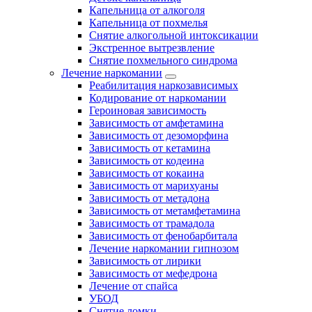
Капельница от алкоголя
Капельница от похмелья
Снятие алкогольной интоксикации
Экстренное вытрезвление
Снятие похмельного синдрома
Лечение наркомании
Реабилитация наркозависимых
Кодирование от наркомании
Героиновая зависимость
Зависимость от амфетамина
Зависимость от дезоморфина
Зависимость от кетамина
Зависимость от кодеина
Зависимость от кокаина
Зависимость от марихуаны
Зависимость от метадона
Зависимость от метамфетамина
Зависимость от трамадола
Зависимость от фенобарбитала
Лечение наркомании гипнозом
Зависимость от лирики
Зависимость от мефедрона
Лечение от спайса
УБОД
Снятие ломки