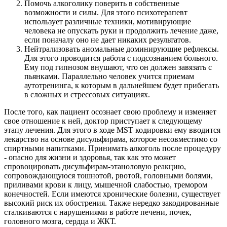
Помочь алкоголику поверить в собственные
возможности и силы. Для этого психотерапевт
использует различные техники, мотивирующие
человека не опускать руки и продолжить лечение даже,
если поначалу оно не дает никаких результатов.
Нейтрализовать аномальные доминирующие рефлексы.
Для этого проводится работа с подсознанием больного.
Ему под гипнозом внушают, что он должен завязать с
пьянками. Параллельно человек учится приемам
аутотренинга, к которым в дальнейшем будет прибегать
в сложных и стрессовых ситуациях.
После того, как пациент осознает свою проблему и изменяет
свое отношение к ней, доктор приступает к следующему
этапу лечения. Для этого в ходе MST кодировки ему вводится
лекарство на основе дисульфирама, которое несовместимо со
спиртными напитками. Принимать алкоголь после процедуру
- опасно для жизни и здоровья, так как это может
спровоцировать дисульфирам-этаноловую реакцию,
сопровождающуюся тошнотой, рвотой, головными болями,
приливами крови к лицу, мышечной слабостью, тремором
конечностей. Если имеются хронические болезни, существует
высокий риск их обострения. Также нередко закодированные
сталкиваются с нарушениями в работе печени, почек,
головного мозга, сердца и ЖКТ.