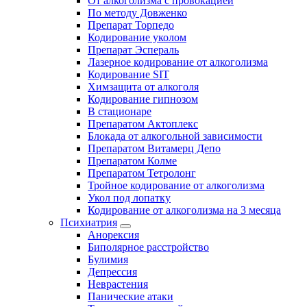
От алкоголизма с провокацией
По методу Довженко
Препарат Торпедо
Кодирование уколом
Препарат Эспераль
Лазерное кодирование от алкоголизма
Кодирование SIT
Химзащита от алкоголя
Кодирование гипнозом
В стационаре
Препаратом Актоплекс
Блокада от алкогольной зависимости
Препаратом Витамерц Депо
Препаратом Колме
Препаратом Тетролонг
Тройное кодирование от алкоголизма
Укол под лопатку
Кодирование от алкоголизма на 3 месяца
Психиатрия
Анорексия
Биполярное расстройство
Булимия
Депрессия
Неврастения
Панические атаки