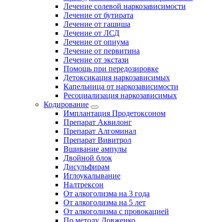
Лечение солевой наркозависимости
Лечение от бутирата
Лечение от гашиша
Лечение от ЛСД
Лечение от опиума
Лечение от первитина
Лечение от экстази
Помощь при передозировке
Детоксикация наркозависимых
Капельница от наркозависимости
Ресоциализация наркозависимых
Кодирование
Имплантация Продетоксоном
Препарат Аквилонг
Препарат Алгоминал
Препарат Вивитрол
Вшивание ампулы
Двойной блок
Дисульфирам
Иглоукалывание
Налтрексон
От алкоголизма на 3 года
От алкоголизма на 5 лет
От алкоголизма с провокацией
По методу Довженко