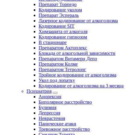
Препарат Торпедо
Кодирование уколом
Препарат Эспераль
Лазерное кодирование от алкоголизма
Кодирование SIT
Химзащита от алкоголя
Кодирование гипнозом
В стационаре
Препаратом Актоплекс
Блокада от алкогольной зависимости
Препаратом Витамерц Депо
Препаратом Колме
Препаратом Тетролонг
Тройное кодирование от алкоголизма
Укол под лопатку
Кодирование от алкоголизма на 3 месяца
Психиатрия
Анорексия
Биполярное расстройство
Булимия
Депрессия
Неврастения
Панические атаки
Тревожное расстройство
Синдром Туретта