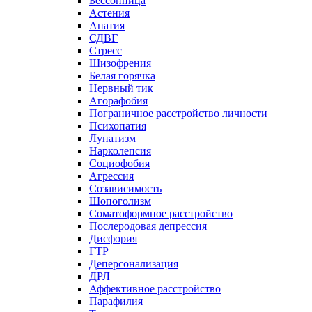
Бессонница
Астения
Апатия
СДВГ
Стресс
Шизофрения
Белая горячка
Нервный тик
Агорафобия
Пограничное расстройство личности
Психопатия
Лунатизм
Нарколепсия
Социофобия
Агрессия
Созависимость
Шопоголизм
Соматоформное расстройство
Послеродовая депрессия
Дисфория
ГТР
Деперсонализация
ДРЛ
Аффективное расстройство
Парафилия