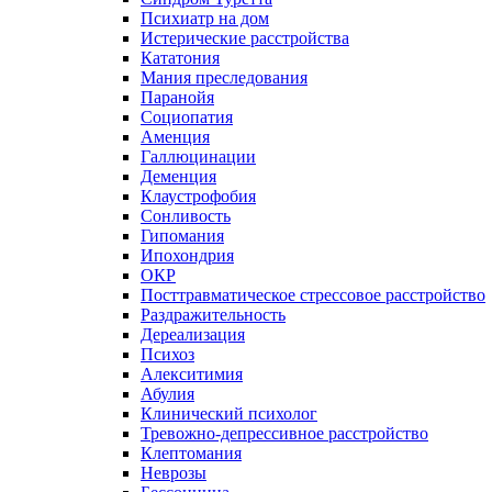
Психиатр на дом
Истерические расстройства
Кататония
Мания преследования
Паранойя
Социопатия
Аменция
Галлюцинации
Деменция
Клаустрофобия
Сонливость
Гипомания
Ипохондрия
ОКР
Посттравматическое стрессовое расстройство
Раздражительность
Дереализация
Психоз
Алекситимия
Абулия
Клинический психолог
Тревожно-депрессивное расстройство
Клептомания
Неврозы